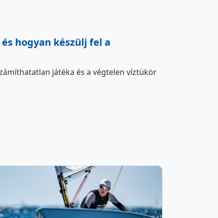
és hogyan készülj fel a
zámíthatatlan játéka és a végtelen víztükör