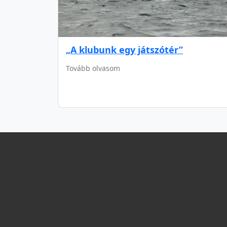
„A klubunk egy játszótér”
Tovább olvasom