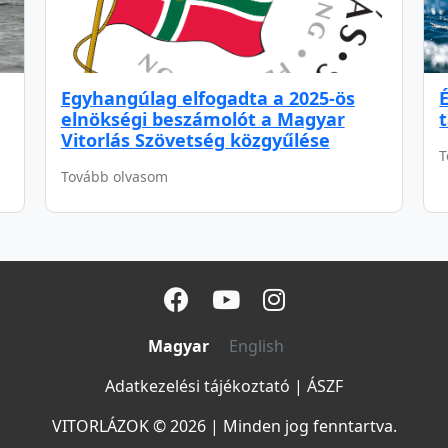
Egyhangúlag elfogadta a 2025-ös
elnökségi beszámolót a Magyar
Vitorlás Szövetség közgyűlése
T
Tovább olvasom
Magyar
English
Adatkezelési tájékoztató
|
ÁSZF
VITORLÁZOK © 2026
|
Minden jog fenntartva.