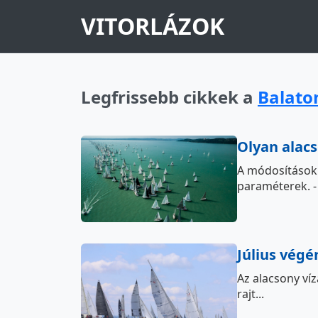
VITORLÁZOK
Legfrissebb cikkek a
Balato
Olyan alacs
A módosításokr
paraméterek. - -
Július végé
Az alacsony ví
rajt...