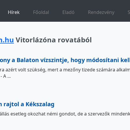
Hírek
Főoldal
Eladó
Rendezvény
n.hu
Vitorlázóna rovatából
ony a Balaton vízszintje, hogy módosítani kel
a azért volt szükség, mert a mezőny tizede számára alkalma
 A ...
n rajtol a Kékszalag
zállás esetleg okozhat némi gondot, de a szervezők mindenké