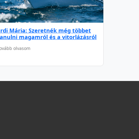
Érdi Mária: Szeretnék még többet
tanulni magamról és a vitorlázásról
ovább olvasom