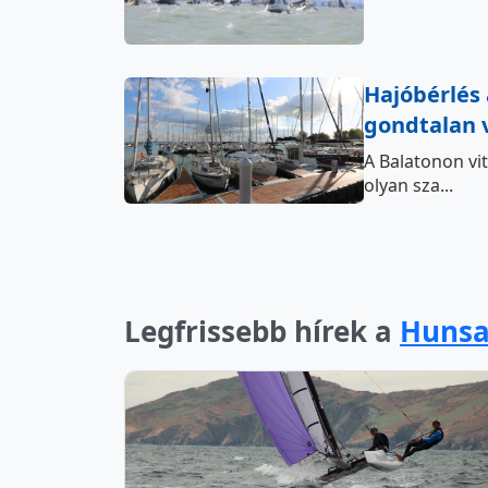
Hajóbérlés 
gondtalan v
A Balatonon vit
olyan sza...
Legfrissebb hírek a
Hunsa