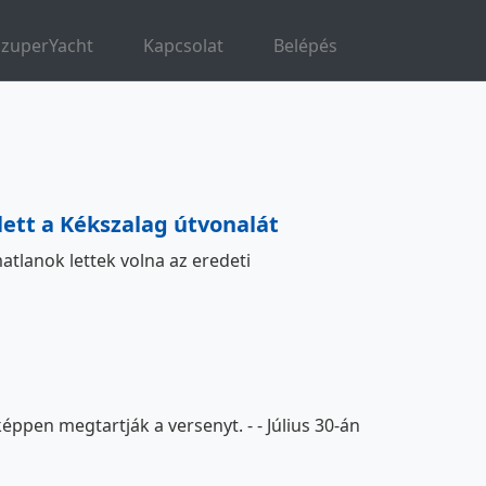
SzuperYacht
Kapcsolat
Belépés
lett a Kékszalag útvonalát
tlanok lettek volna az eredeti
ppen megtartják a versenyt. - - Július 30-án