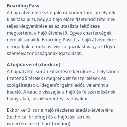
Boarding Pass
A hajó átvételére szolgáló dokumentum, amelynek
kiállítása jelzi, hogy a hajó előre fizetendő tételinek
teljes kiegyenlítése és az utaslista feltöltése
megtörtént, a hajó átvehető. Egyes chartercégek
nem állítanak ki Boarding Pass-t, a hajó átvételekor
elfogadják a foglalási visszaigazolást vagy az Ügyfél
személyazonosságának igazolását.
A hajóátvétel (check-in)
A hajóátvétel során kifizetésre kerülnek a helyszínen
fizetendő tételek (megrendelt felszerelések és
szolgáltatások, idegenforgalmi adó), valamint a
kaució. A kaució visszajár a hajó és felszerelésének
hiánytalan, sérülésmentes leadásakor.
Ekkor kerül sor a hajó részletes átadás-átvételére
(technical briefing) és a hajózási terület
ismertetésére (chart briefing).