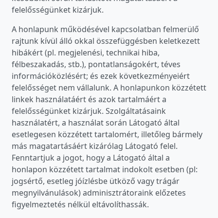
felelősségünket kizárjuk.
A honlapunk működésével kapcsolatban felmerülő
rajtunk kívül álló okkal összefüggésben keletkezett
hibákért (pl. megjelenési, technikai hiba,
félbeszakadás, stb.), pontatlanságokért, téves
információközlésért; és ezek következményeiért
felelősséget nem vállalunk. A honlapunkon közzétett
linkek használatáért és azok tartalmáért a
felelősségünket kizárjuk. Szolgáltatásaink
használatért, a használat során Látogató által
esetlegesen közzétett tartalomért, illetőleg bármely
más magatartásáért kizárólag Látogató felel.
Fenntartjuk a jogot, hogy a Látogató által a
honlapon közzétett tartalmat indokolt esetben (pl:
jogsértő, esetleg jóízlésbe ütköző vagy trágár
megnyilvánulások) adminisztrátoraink előzetes
figyelmeztetés nélkül eltávolíthassák.