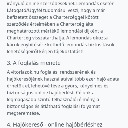
irányuló online szerződéseknél. Lemondás esetén
Látogató/Ügyfél tudomásul veszi, hogy a már
befizetett összeget a Chartercéggel kötött
szerződés értelmében a Chartercég által
meghatározott mértékű lemondási díjként a
Chartercég visszatarthatja. A lemondás okozta
károk enyhítésére köthető lemondás-biztosítások
lehetőségeiről kérjen tájékoztatást!
3. A foglalás menete
A vitorlazok.hu foglalási rendszerének és
hajókeresőjének használatával több ezer hajó adatai
érhetők el, lehetővé téve a gyors, kényelmes és
biztonságos online hajóbérlést. Célunk a
legmagasabb szintű felhasználói élmény, a
biztonságos és átlátható foglalási folyamat
megteremtése.
4. Hajókereső - online hajóbérléshez