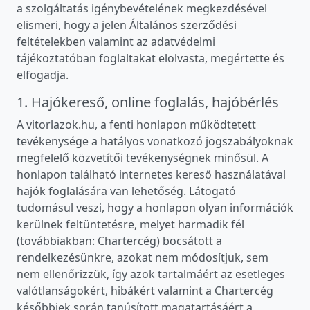
a szolgáltatás igénybevételének megkezdésével
elismeri, hogy a jelen Általános szerződési
feltételekben valamint az adatvédelmi
tájékoztatóban foglaltakat elolvasta, megértette és
elfogadja.
1. Hajókereső, online foglalás, hajóbérlés
A vitorlazok.hu, a fenti honlapon működtetett
tevékenysége a hatályos vonatkozó jogszabályoknak
megfelelő közvetítői tevékenységnek minősül. A
honlapon található internetes kereső használatával
hajók foglalására van lehetőség. Látogató
tudomásul veszi, hogy a honlapon olyan információk
kerülnek feltüntetésre, melyet harmadik fél
(továbbiakban: Chartercég) bocsátott a
rendelkezésünkre, azokat nem módosítjuk, sem
nem ellenőrizzük, így azok tartalmáért az esetleges
valótlanságokért, hibákért valamint a Chartercég
későbbiek során tanúsított magatartásáért a