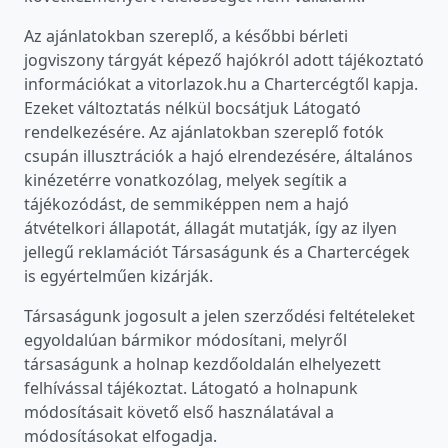
Az ajánlatokban szereplő, a későbbi bérleti
jogviszony tárgyát képező hajókról adott tájékoztató
információkat a vitorlazok.hu a Chartercégtől kapja.
Ezeket változtatás nélkül bocsátjuk Látogató
rendelkezésére. Az ajánlatokban szereplő fotók
csupán illusztrációk a hajó elrendezésére, általános
kinézetérre vonatkozólag, melyek segítik a
tájékozódást, de semmiképpen nem a hajó
átvételkori állapotát, állagát mutatják, így az ilyen
jellegű reklamációt Társaságunk és a Chartercégek
is egyértelműen kizárják.
Társaságunk jogosult a jelen szerződési feltételeket
egyoldalúan bármikor módosítani, melyről
társaságunk a holnap kezdőoldalán elhelyezett
felhívással tájékoztat. Látogató a holnapunk
módosításait követő első használatával a
módosításokat elfogadja.