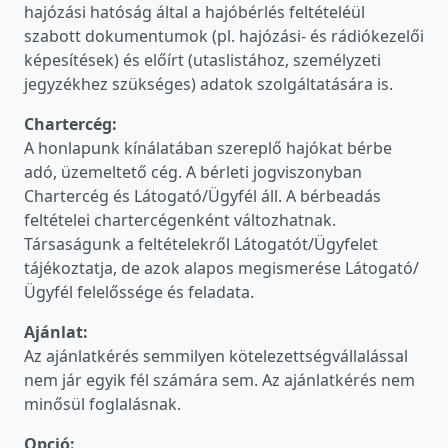
hajózási hatóság által a hajóbérlés feltételéül
szabott dokumentumok (pl. hajózási- és rádiókezelői
képesítések) és előírt (utaslistához, személyzeti
jegyzékhez szükséges) adatok szolgáltatására is.
Chartercég:
A honlapunk kínálatában szereplő hajókat bérbe
adó, üzemeltető cég. A bérleti jogviszonyban
Chartercég és Látogató/Ügyfél áll. A bérbeadás
feltételei chartercégenként változhatnak.
Társaságunk a feltételekről Látogatót/Ügyfelet
tájékoztatja, de azok alapos megismerése Látogató/
Ügyfél felelőssége és feladata.
Ajánlat:
Az ajánlatkérés semmilyen kötelezettségvállalással
nem jár egyik fél számára sem. Az ajánlatkérés nem
minősül foglalásnak.
Opció: