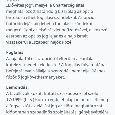
„Elővételi jog”, mellyel a Chartercég által
meghatározott határidőig kizárólag az opció
birtokosa élhet foglalási szándékkal. Az opciós
határidő lejártáig lehet a foglalási szándékot
megerősíteni az első részlet befizetésével, ellenkező
esetben az opciós jog lejár és a hajó ismét
visszakerül a „szabad” hajók közé.
Foglalás:
Az ajánlattól és az opciótól eltérően a Foglalás
kötelezettséget keletkeztet! A foglalás folyamatának
befejezésével vállalja a szerződés nem teljesítéshez
fűződő jogkövetkezményeket.
Lemondás:
A távollevők között kötött szerződésekről szóló
17/1999. (II. 5.) Korm. rendelet alapján nem illeti meg
a fogyasztót az elállási jog az előre meghatározott
időpontban szabadidős szolgáltatás igénybevételére