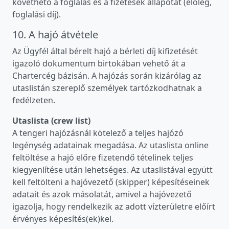
követhető a foglalás és a fizetések állapotát (előleg,
foglalási díj).
10. A hajó átvétele
Az Ügyfél által bérelt hajó a bérleti díj kifizetését
igazoló dokumentum birtokában vehető át a
Chartercég bázisán. A hajózás során kizárólag az
utaslistán szereplő személyek tartózkodhatnak a
fedélzeten.
Utaslista (crew list)
A tengeri hajózásnál kötelező a teljes hajózó
legénység adatainak megadása. Az utaslista online
feltöltése a hajó előre fizetendő tételinek teljes
kiegyenlítése után lehetséges. Az utaslistával együtt
kell feltölteni a hajóvezető (skipper) képesítéseinek
adatait és azok másolatát, amivel a hajóvezető
igazolja, hogy rendelkezik az adott vízterületre előírt
érvényes képesítés(ek)kel.