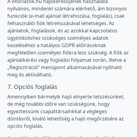
A vitorlazok.hu hajókeresőjének használata
nyilvános, mindenki számára elérhető, ám bizonyos
funkciók (e-mail ajánlat létrehozása, foglalás), csak
felhasználói fiók létrehozásával lehetséges. Az
ajánlatok, foglalások, és az azokkal kapcsolatos
ügyintézéshez szükséges személyes adatok
kezeléséhez a hatályos GDPR előírásoknak
megfelelően személyes fiókra lesz szükség. A fiók az
ajánlatkérési vagy foglalási folyamat során, illetve a
„Regisztráció” menüpont alkalmazásával nyitható
meg és aktiválható.
7. Opciós foglalás
Amennyiben bármelyik hajó elnyerte tetszésünket,
de még további időre van szükségünk, hogy
egyeztessünk csapattársainkkal a végleges
döntésről, kiváló lehetőség a hajó megőrzésére az
opciós foglalás.