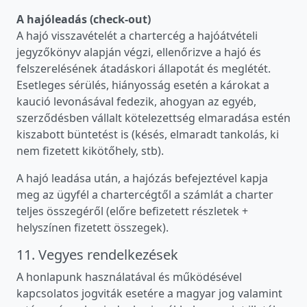
A hajóleadás (check-out)
A hajó visszavételét a chartercég a hajóátvételi
jegyzőkönyv alapján végzi, ellenőrizve a hajó és
felszerelésének átadáskori állapotát és meglétét.
Esetleges sérülés, hiányosság esetén a károkat a
kaució levonásával fedezik, ahogyan az egyéb,
szerződésben vállalt kötelezettség elmaradása estén
kiszabott büntetést is (késés, elmaradt tankolás, ki
nem fizetett kikötőhely, stb).
A hajó leadása után, a hajózás befejeztével kapja
meg az ügyfél a chartercégtől a számlát a charter
teljes összegéről (előre befizetett részletek +
helyszínen fizetett összegek).
11. Vegyes rendelkezések
A honlapunk használatával és működésével
kapcsolatos jogviták esetére a magyar jog valamint