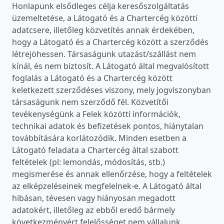
Honlapunk elsődleges célja keresőszolgáltatás
üzemeltetése, a Látogató és a Chartercég közötti
adatcsere, illetőleg közvetítés annak érdekében,
hogy a Látogató és a Chartercég között a szerződés
létrejöhessen. Társaságunk utazást/szállást nem
kínál, és nem biztosít. A Látogató által megvalósított
foglalás a Látogató és a Chartercég között
keletkezett szerződéses viszony, mely jogviszonyban
társaságunk nem szerződő fél. Közvetítői
tevékenységünk a Felek közötti információk,
technikai adatok és befizetések pontos, hiánytalan
továbbítására korlátozódik. Minden esetben a
Látogató feladata a Chartercég által szabott
feltételek (pl: lemondás, módosítás, stb.)
megismerése és annak ellenőrzése, hogy a feltételek
az elképzeléseinek megfelelnek-e. A Látogató által
hibásan, tévesen vagy hiányosan megadott
adatokért, illetőleg az ebből eredő bármely
következményért felelősséget nem vállalunk.