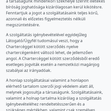
a társaságunk mindenkori székhelye szerint illetékes
bíróság joghatósága kizárólagosan kerül kikötésre.
Fenntartjuk a jogot a szolgáltatásaink teljes körű,
azonnali és előzetes figyelmeztetés nélküli
megszüntetésére.
A szolgáltatás igénybevételével egyidejűleg
Látogató/Ügyfél tudomásul veszi, hogy a
Chartercéggel kötött szerződés nyelve
chartercégenként változó lehet, de jellemzően
angol. A Chartercéggel kötött szerződésből eredő
esetleges jogviták esetén a nemzetközi magánjog
szabályai az irányadóak.
A honlap szolgáltatásai valamint a honlapon
elérhető tartalom szerzői jogi védelem alatt áll,
melynek jogosultja a társaságunk. Szolgáltatásaink,
valamint a holnap tartalma kizárólag a szolgáltatás
igénybevételéhez rendeltetésszerűen és a
szükséges mértékben, valamint csak személyes,