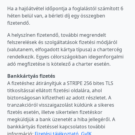
Ha a hajóátvétel időpontja a foglalástól számított 6
héten belül van, a bérleti díj egy összegben
fizetendő.
A helyszínen fizetendő, további megrendelt
felszerelések és szolgáltatások fizetési módjáról
(valutanem, elfogadott kártya típusa) a chartercég
rendelkezik. Egyes célországokban idegenforgalmi
adó megfizetése is kötelező a charter esetén.
Bankkártyás fizetés
A fizetéshez átirányítjuk a STRIPE 256 bites TLS
titkosítással ellátott fizetési oldalára, ahol
biztonságosan kifizetheti az adott részletet. A
tranzakcióról visszaigazolást küldünk a sikeres
fizetés esetén, illetve sikertelen fizetéskor
megküldjük a bank üzenetét a hiba jellegéről. A
bankkártyás fizetéssel kapcsolatos további
információ:
Fizetési tájékoztató, GyIK