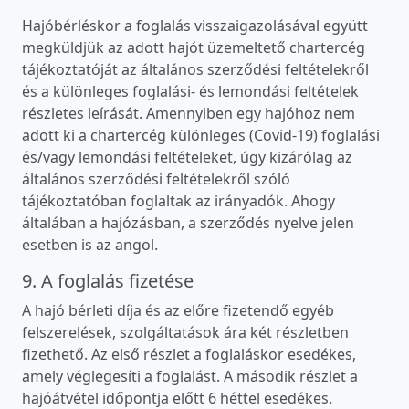
Hajóbérléskor a foglalás visszaigazolásával együtt
megküldjük az adott hajót üzemeltető chartercég
tájékoztatóját az általános szerződési feltételekről
és a különleges foglalási- és lemondási feltételek
részletes leírását. Amennyiben egy hajóhoz nem
adott ki a chartercég különleges (Covid-19) foglalási
és/vagy lemondási feltételeket, úgy kizárólag az
általános szerződési feltételekről szóló
tájékoztatóban foglaltak az irányadók. Ahogy
általában a hajózásban, a szerződés nyelve jelen
esetben is az angol.
9. A foglalás fizetése
A hajó bérleti díja és az előre fizetendő egyéb
felszerelések, szolgáltatások ára két részletben
fizethető. Az első részlet a foglaláskor esedékes,
amely véglegesíti a foglalást. A második részlet a
hajóátvétel időpontja előtt 6 héttel esedékes.