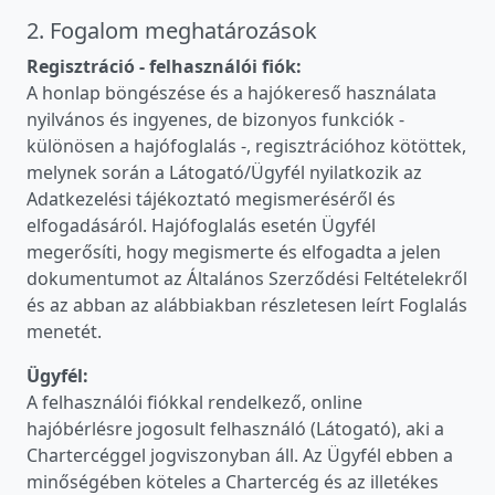
2. Fogalom meghatározások
Regisztráció - felhasználói fiók:
A honlap böngészése és a hajókereső használata
nyilvános és ingyenes, de bizonyos funkciók -
különösen a hajófoglalás -, regisztrációhoz kötöttek,
melynek során a Látogató/Ügyfél nyilatkozik az
Adatkezelési tájékoztató megismeréséről és
elfogadásáról. Hajófoglalás esetén Ügyfél
megerősíti, hogy megismerte és elfogadta a jelen
dokumentumot az Általános Szerződési Feltételekről
és az abban az alábbiakban részletesen leírt Foglalás
menetét.
Ügyfél:
A felhasználói fiókkal rendelkező, online
hajóbérlésre jogosult felhasználó (Látogató), aki a
Chartercéggel jogviszonyban áll. Az Ügyfél ebben a
minőségében köteles a Chartercég és az illetékes