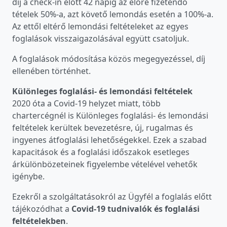
díj a check-in előtt 42 napig az előre fizetendő
tételek 50%-a, azt követő lemondás esetén a 100%-a.
Az ettől eltérő lemondási feltételeket az egyes
foglalások visszaigazolásával együtt csatoljuk.
A foglalások módosítása közös megegyezéssel, díj
ellenében történhet.
Különleges foglalási- és lemondási feltételek
2020 óta a Covid-19 helyzet miatt, több
chartercégnél is Különleges foglalási- és lemondási
feltételek kerültek bevezetésre, új, rugalmas és
ingyenes átfoglalási lehetőségekkel. Ezek a szabad
kapacitások és a foglalási időszakok esetleges
árkülönbözeteinek figyelembe vételével vehetők
igénybe.
Ezekről a szolgáltatásokról az Ügyfél a foglalás előtt
tájékozódhat a
Covid-19 tudnivalók és foglalási
feltételekben
.